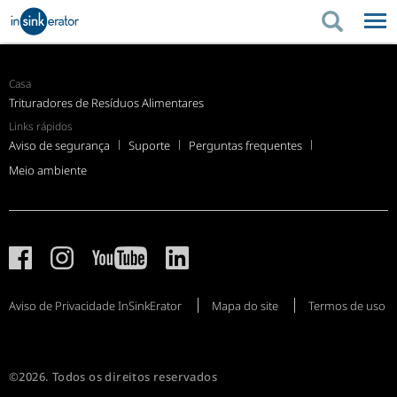
PRODUTOS
DICAS DE COMPRA
Casa
Trituradores de Resíduos Alimentares
PRODUTOS
SUPORTE
DICAS DE COMPRA
ONDE COMPRAR
Links rápidos
Aviso de segurança
Suporte
Perguntas frequentes
SUPORTE
Meio ambiente
Aviso de Privacidade InSinkErator
Mapa do site
Termos de uso
©2026. Todos os direitos reservados