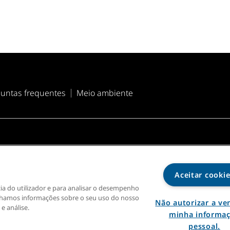
untas frequentes
Meio ambiente
os de uso
Aceitar cooki
cia do utilizador e para analisar o desempenho
lhamos informações sobre o seu uso do nosso
Não autorizar a ve
e análise.
minha informa
pessoal.