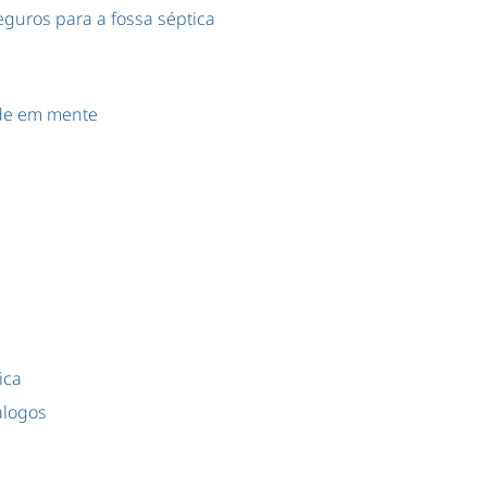
seguros para a fossa séptica
de em mente
ica
álogos