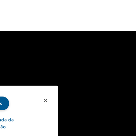
es
nda da
ção