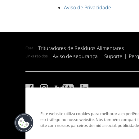
Aviso de Privacidade
Trituradores de Resíduos Alimentares
Casa
Aviso de segurança
Suporte
Perg
Links rápidos
Aviso de Privacidade InSinkErator
Mapa do site
Term
Este website utiliza cookies para melhorar a experiên
e o tráfego no nosso website. Nós também comparti
site com nossos parceiros de mídia social, publicidade 