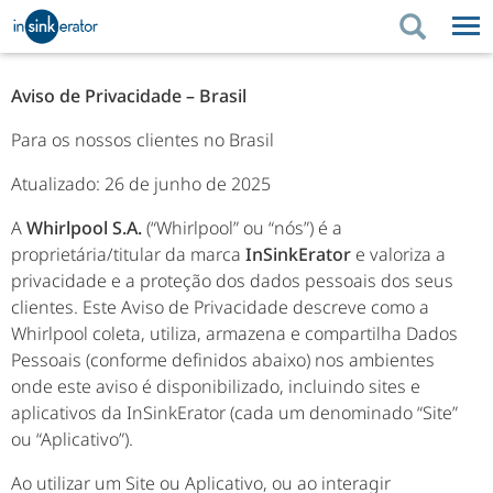
PRODUTOS
DICAS DE COMPRA
Aviso de Privacidade – Brasil
PRODUTOS
SUPORTE
DICAS DE COMPRA
ONDE COMPRAR
Para os nossos clientes no Brasil
Atualizado: 26 de junho de 2025
SUPORTE
A
Whirlpool S.A.
(“Whirlpool” ou “nós”) é a
proprietária/titular da marca
InSinkErator
e valoriza a
privacidade e a proteção dos dados pessoais dos seus
clientes. Este Aviso de Privacidade descreve como a
Whirlpool coleta, utiliza, armazena e compartilha Dados
Pessoais (conforme definidos abaixo) nos ambientes
onde este aviso é disponibilizado, incluindo sites e
aplicativos da InSinkErator (cada um denominado “Site”
ou “Aplicativo”).
Ao utilizar um Site ou Aplicativo, ou ao interagir