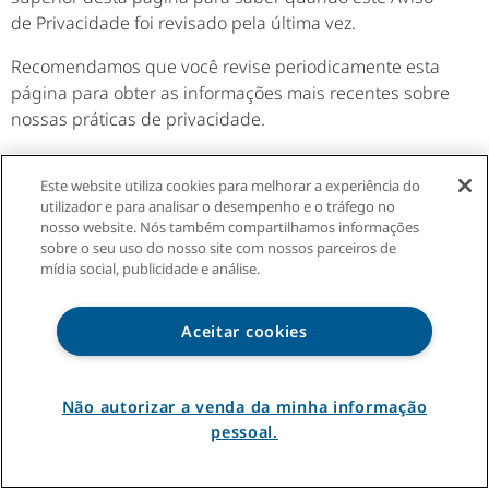
de Privacidade foi revisado pela última vez.
Recomendamos que você revise periodicamente esta
página para obter as informações mais recentes sobre
nossas práticas de privacidade.
Seu uso do(s) Serviço(s) após essas alterações significa
Este website utiliza cookies para melhorar a experiência do
que você reconhece o Aviso de Privacidade revisado.
utilizador e para analisar o desempenho e o tráfego no
nosso website. Nós também compartilhamos informações
VII. ENTRE EM CONTATO CONOSCO
sobre o seu uso do nosso site com nossos parceiros de
mídia social, publicidade e análise.
Encarregado pelo Tratamento de Dados Pessoais
(DPO)
Aceitar cookies
Caso tenha dúvidas, comentários ou sugestões
relacionadas a este Aviso, visite nosso
Portal de
Privacidade
ou entre em contato com o nosso
Não autorizar a venda da minha informação
Encarregado de Dados Pessoais (DPO), Humberto De
pessoal.
Jesús Ortiz Rodríguez ou com o Encarregado Substituto
pelo Tratamento de Dados Pessoais, Douglas de