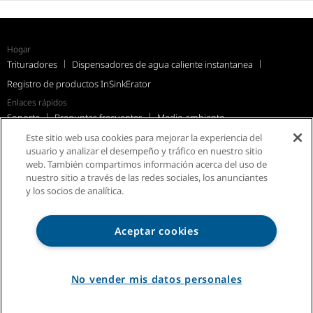
Hogar
Trituradores
Dispensadores de agua caliente instantanea
Registro de productos InSinkErator
Enlaces rápidos
Soporte
Preguntas frecuentes
Medio ambiente
Este sitio web usa cookies para mejorar la experiencia del
usuario y analizar el desempeño y tráfico en nuestro sitio
web. También compartimos información acerca del uso de
nuestro sitio a través de las redes sociales, los anunciantes
y los socios de analítica.
Aviso de Privacidad
Mapa del sitio
Aceptar cookies
Términos y Condiciones de uso
No vender mis datos personales
© 2026 InSinkErator. Todos los derechos reservados.