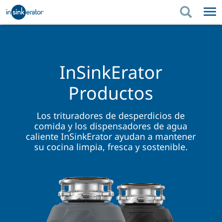
PRODUCTOS
CONSEJOS DE COMPRA
PRODUCTOS
MEDIO AMBIENTE
CONSEJOS DE COMPRA
SOPORTE
InSinkErator
MEDIO AMBIENTE
SOPORTE
DÓNDE COMPRAR
Productos
Los trituradores de desperdicios de
comida y los dispensadores de agua
caliente InSinkErator ayudan a mantener
su cocina limpia, fresca y sostenible.