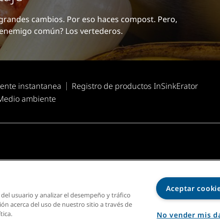
grandes cambios. Por eso haces compost. Pero,
n enemigo común? Los vertederos.
ente instantanea
Registro de productos InSinkErator
Medio ambiente
ciones de uso
Aceptar cooki
 del usuario y analizar el desempeño y tráfico
n acerca del uso de nuestro sitio a través de
tica.
No vender mis d