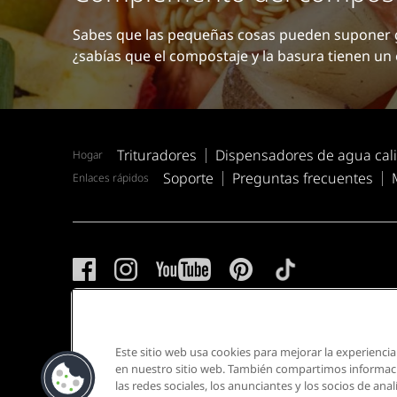
Sabes que las pequeñas cosas pueden suponer 
¿sabías que el compostaje y la basura tienen u
Trituradores
Dispensadores de agua cali
Hogar
Soporte
Preguntas frecuentes
Enlaces rápidos
Aviso de Privacidad
Mapa del sitio
Términos y Condi
Este sitio web usa cookies para mejorar la experiencia
en nuestro sitio web. También compartimos informació
las redes sociales, los anunciantes y los socios de analí