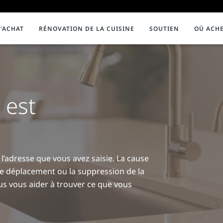
'ACHAT
RÉNOVATION DE LA CUISINE
SOUTIEN
OÙ ACH
NNEMENT
ion et assistance
DISTRIBUTEURS D’EAU CHAUDE INSTANTANÉE
Enregistrement de produits de marq
É
InSinkErator
impact
e sur les produits
Robinetterie
Vidéos
Contribuer
B
 est
nt au compostage
Systèmes
Composta
S
Filtration de l'eau
D
Réservoirs et accessoires
S
Collection Showroom
B
’adresse que vous avez saisie. La cause
 le déplacement ou la suppression de la
us vous aider à trouver ce que vous