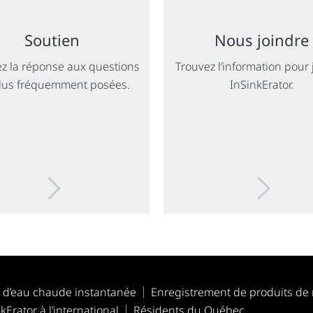
Soutien
Nous joindre
z la réponse aux questions
Trouvez l’information pour 
plus fréquemment posées.
InSinkErator.
s d’eau chaude instantanée
Enregistrement de produits de
kErator à l’international
Résidents du Québec