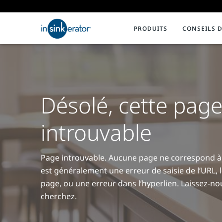
PRODUITS
CONSEILS D
Garburators les mieux notés
Environnement
BROYEURS DE DÉCHETS
FAQ
À propos de nous
ENVIRO
Installat
Fosses septiques protégées
Innovation
Broyeurs de la série Advanced
Trouver une agence de services
Avoir un 
Littératur
Désolé, cette page
Broyeurs de la série Power
Compléme
Mythes sur les broyeurs d'ordures
Broyeurs de la série Badger
Rénovation de la cuisine
introuvable
Déménagement récent
Page introuvable. Aucune page ne correspond à l
est généralement une erreur de saisie de l’URL,
page, ou une erreur dans l’hyperlien. Laissez-no
cherchez.