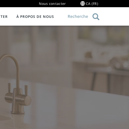
Nous contacter
CA (FR)
Recherche
ETER
À PROPOS DE NOUS
ue
QUIPEMENT DE RESTAURATION COMMERCIALE
Informations sur la garantie
 à réduire le gaspillage alimentaire
royeurs de déchets
ge 101
ystèmes de collecte
istributeurs d'eau chaude commerciaux
ystèmes de mise en pâte
ibliothèque de ressources sur les produits