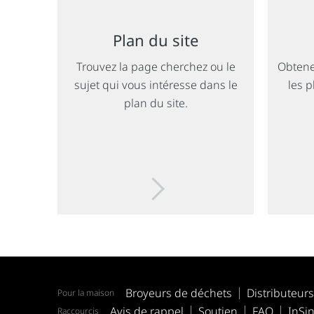
Plan du site
Trouvez la page cherchez ou le
Obtene
sujet qui vous intéresse dans le
les 
plan du site.
Broyeurs de déchets
Distributeur
Pour la maison
Avis de rappel
Soutien
FAQ
InSin
Raccourcis