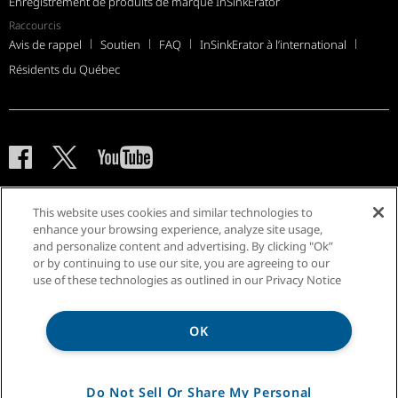
Enregistrement de produits de marque InSinkErator
Raccourcis
Avis de rappel
Soutien
FAQ
InSinkErator à l’international
Résidents du Québec
Avis de confidentialité
Plan du site
Conditions d'utilisation
This website uses cookies and similar technologies to
enhance your browsing experience, analyze site usage,
and personalize content and advertising. By clicking "Ok”
or by continuing to use our site, you are agreeing to our
®/TM © 2026 InSinkErator. Tous droits réservés.
use of these technologies as outlined in our Privacy Notice
OK
Do Not Sell Or Share My Personal