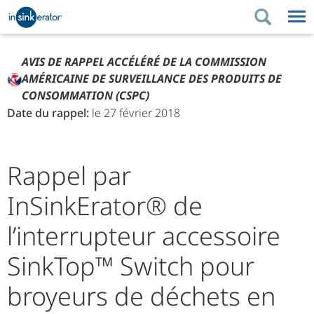
PRODUITS
CONSEILS D'ACHAT
AVIS DE RAPPEL ACCÉLÉRÉ DE LA COMMISSION
AMÉRICAINE DE SURVEILLANCE DES PRODUITS DE
RÉNOVATION DE LA
PRODUITS
CONSEILS D'ACHAT
SOUTIEN
CUISINE
CONSOMMATION (CSPC)
Date du rappel:
le 27 février 2018
RÉNOVATION DE LA CUISINE
OÙ ACHETER
SOUTIEN
À PROPOS DE NOUS
À PROPOS DE NOUS
Rappel par
InSinkErator® de
l’interrupteur accessoire
SinkTop™ Switch pour
broyeurs de déchets en