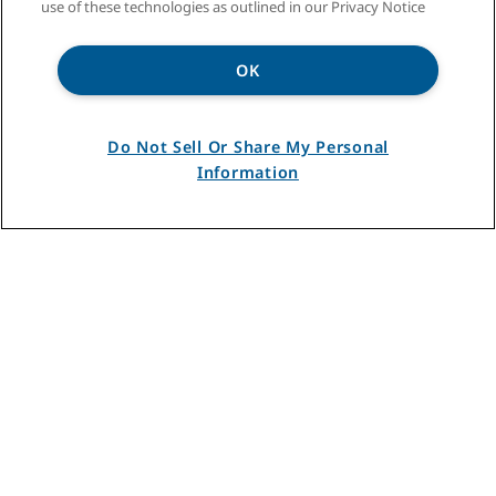
use of these technologies as outlined in our Privacy Notice
OK
Do Not Sell Or Share My Personal
Information
SÉRIE PUISSANTE
Broyage plus fin
*
des aliments
Comparativement au broyage à 1 phase
*
DÉCOUVRIR
PUISSANTE