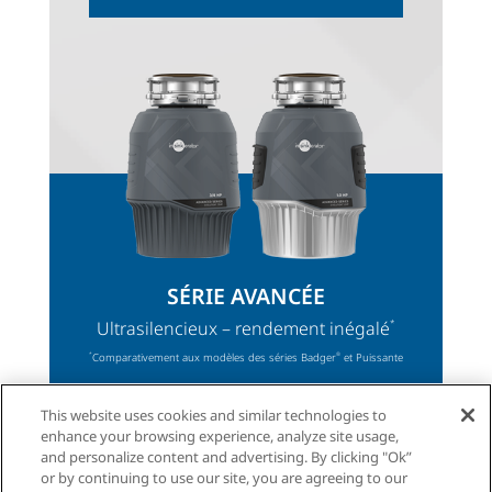
SÉRIE AVANCÉE
Ultrasilencieux – rendement inégalé
*
Comparativement aux modèles des séries Badger
et Puissante
*
®
This website uses cookies and similar technologies to
DÉCOUVRIR
AVANCÉE
enhance your browsing experience, analyze site usage,
and personalize content and advertising. By clicking "Ok”
or by continuing to use our site, you are agreeing to our