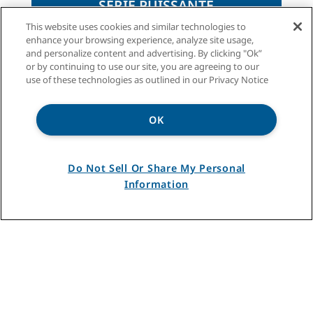
SÉRIE PUISSANTE
Broyage plus fin
*
des aliments
This website uses cookies and similar technologies to
enhance your browsing experience, analyze site usage,
Comparativement au broyage à 1 phase
*
and personalize content and advertising. By clicking "Ok”
or by continuing to use our site, you are agreeing to our
use of these technologies as outlined in our Privacy Notice
DÉCOUVRIR
PUISSANTE
OK
Do Not Sell Or Share My Personal
Information
SÉRIE BADGER
®
Robustesse et longévité