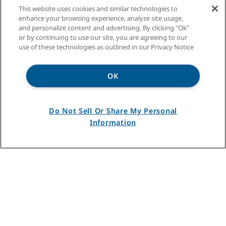
This website uses cookies and similar technologies to
enhance your browsing experience, analyze site usage,
and personalize content and advertising. By clicking "Ok”
or by continuing to use our site, you are agreeing to our
use of these technologies as outlined in our Privacy Notice
OK
Do Not Sell Or Share My Personal
Information
SÉRIE AVANCÉE
Ultrasilencieux – rendement inégalé
*
Comparativement aux modèles des séries Badger
et Puissante
*
®
DÉCOUVRIR
AVANCÉE