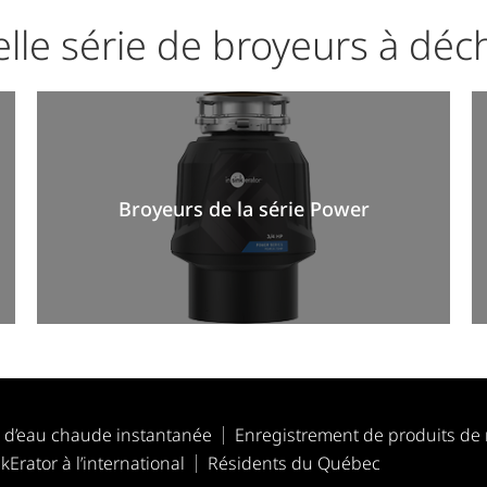
lle série de broyeurs à déc
Broyeurs de la série Power
s d’eau chaude instantanée
Enregistrement de produits de
kErator à l’international
Résidents du Québec