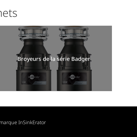
hets
Broyeurs de la série Badger
 marque InSinkErator