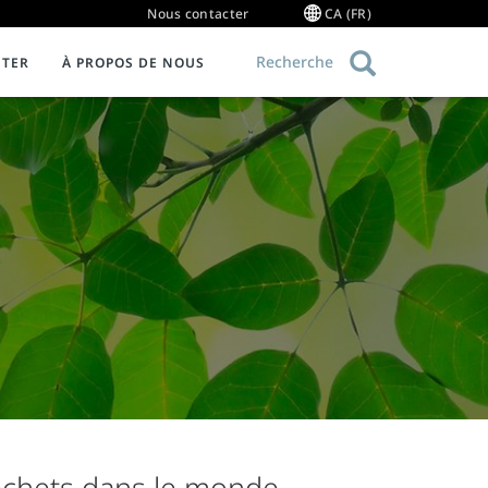
Nous contacter
CA (FR)
Recherche
ETER
À PROPOS DE NOUS
ue
QUIPEMENT DE RESTAURATION COMMERCIALE
Informations sur la garantie
 à réduire le gaspillage alimentaire
royeurs de déchets
ge 101
ystèmes de collecte
istributeurs d'eau chaude commerciaux
ystèmes de mise en pâte
ibliothèque de ressources sur les produits
déchets dans le monde,