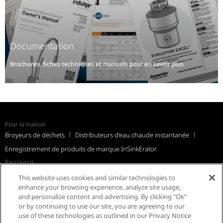
Documentation
Brochures, fiches techniques et manuels pour en savoir plus
Pour la maison
Broyeurs de déchets
Distributeurs d’eau chaude instantanée
Enregistrement de produits de marque InSinkErator
Raccourcis
Avis de rappel
Soutien
FAQ
InSinkErator à l’international
This website uses cookies and similar technologies to
Résidents du Québec
enhance your browsing experience, analyze site usage,
and personalize content and advertising. By clicking "Ok”
or by continuing to use our site, you are agreeing to our
use of these technologies as outlined in our Privacy Notice