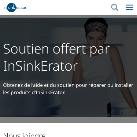
PRODUITS
CONSEILS D'ACHAT
RÉNOVATION DE LA
PRODUITS
CONSEILS D'ACHAT
SOUTIEN
CUISINE
Soutien offert par
RÉNOVATION DE LA CUISINE
OÙ ACHETER
SOUTIEN
À PROPOS DE NOUS
InSinkErator
À PROPOS DE NOUS
Obtenez de l’aide et du soutien pour réparer ou installer
les produits d’InSinkErator.
Nous joindre