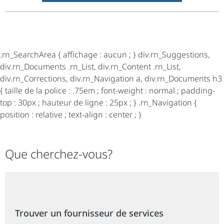
.rn_SearchArea { affichage : aucun ; } div.rn_Suggestions,
div.rn_Documents .rn_List, div.rn_Content .rn_List,
div.rn_Corrections, div.rn_Navigation a, div.rn_Documents h3
{ taille de la police : .75em ; font-weight : normal ; padding-
top : 30px ; hauteur de ligne : 25px ; } .rn_Navigation {
position : relative ; text-align : center ; }
Que cherchez-vous?
Trouver un fournisseur de services