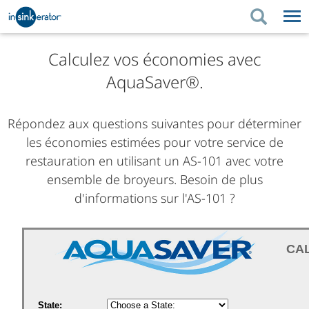
PRODUITS
CONSEILS D'ACHAT
Calculez vos économies avec
AquaSaver®.
RÉNOVATION DE LA
PRODUITS
CONSEILS D'ACHAT
SOUTIEN
CUISINE
RÉNOVATION DE LA CUISINE
OÙ ACHETER
SOUTIEN
À PROPOS DE NOUS
Répondez aux questions suivantes pour déterminer
les économies estimées pour votre service de
À PROPOS DE NOUS
restauration en utilisant un AS-101 avec votre
ensemble de broyeurs. Besoin de plus
d'informations sur l'AS-101 ?