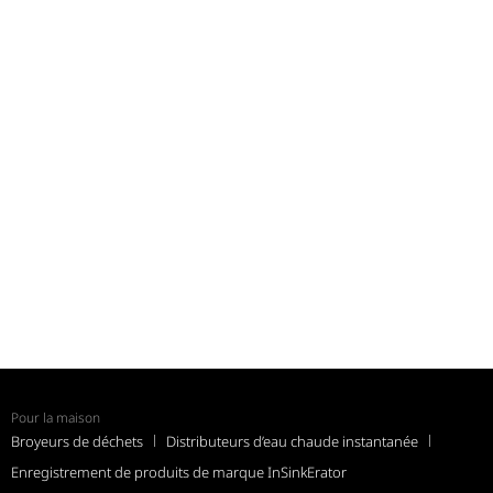
Pour la maison
Broyeurs de déchets
Distributeurs d’eau chaude instantanée
Enregistrement de produits de marque InSinkErator