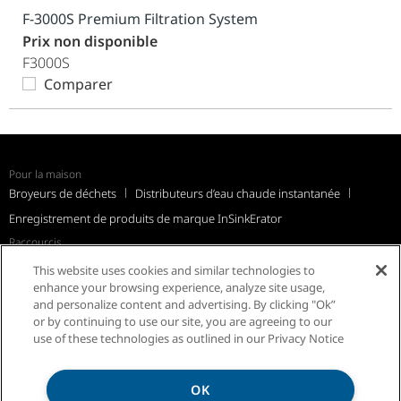
F-3000S Premium Filtration System
Prix non disponible
F3000S
Comparer
Pour la maison
Broyeurs de déchets
Distributeurs d’eau chaude instantanée
Enregistrement de produits de marque InSinkErator
Raccourcis
Avis de rappel
Soutien
FAQ
InSinkErator à l’international
This website uses cookies and similar technologies to
Résidents du Québec
enhance your browsing experience, analyze site usage,
and personalize content and advertising. By clicking "Ok”
or by continuing to use our site, you are agreeing to our
use of these technologies as outlined in our Privacy Notice
OK