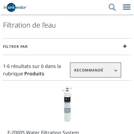
PRODUITS
CONSEILS D'ACHAT
Filtration de l’eau
RÉNOVATION DE LA
PRODUITS
CONSEILS D'ACHAT
SOUTIEN
CUISINE
Appuyez
FILTRER PAR
sur
RÉNOVATION DE LA CUISINE
OÙ ACHETER
SOUTIEN
À PROPOS DE NOUS
Entrée
Liste
Add
pour
À PROPOS DE NOUS
des
To
1-6 résultats sur 6 dans la
réduire
RECOMMANDÉ
produits
Requisition
rubrique
Produits
ou
List
développer
le
menu.
F-2000S Water Filtration System